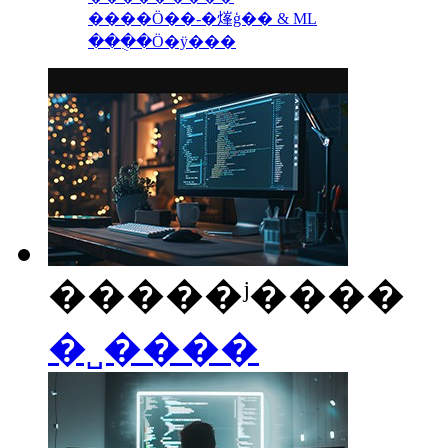
����Ӧ��-�㷨ģ�� & ML
���ֻ�Ӧ�ÿ���
�����ʲ����
�˽����