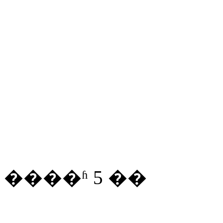
����ʱ
5
��