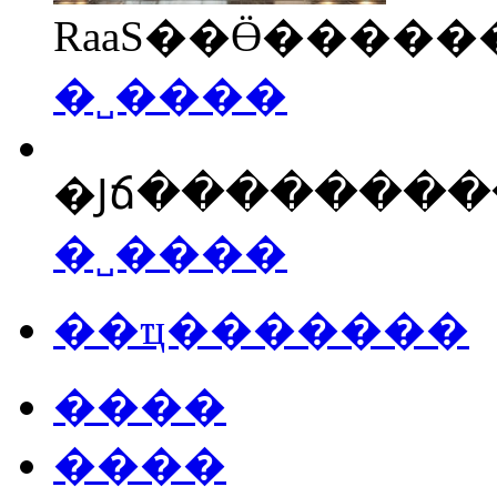
RaaS��Ӫ����
�˽����
�Ϳճ�������
�˽����
��ҵ�������
����
����