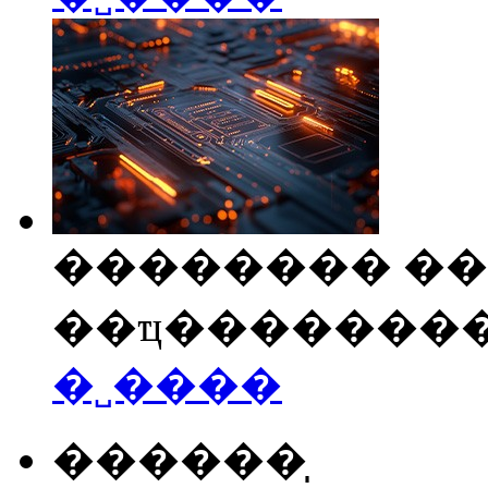
�������� ��
��ҵ�������
�˽����
������̩