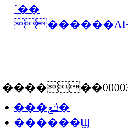
´��
������000034
���ݿع�
������Ϣ