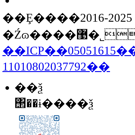
��Ȩ����2016-20
�Źɷ���
��ICP��05051615��
11010802037792��
��ѯ
΢��ɨ����ѯ