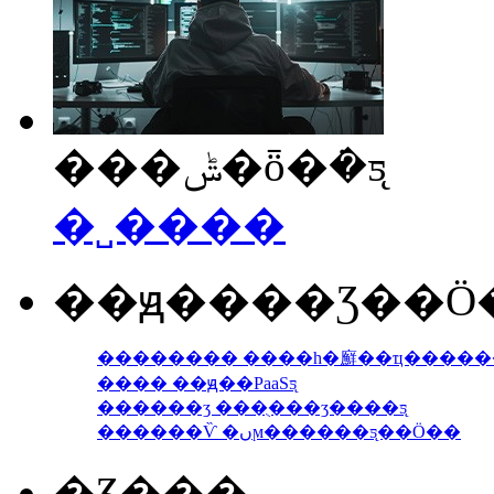
���ݰ�ȫ�ܿ�ƽ̨
�˽����
��ԭ����Ʒ��Ӧ�
�������� ����һ�廯��ҵ����
���� ��ԭ��PaaSƽ̨
������ӡ ���ֻ���ӡ����ƽ̨
������Ѷ �ںϻ������ƽ̨��Ӧ��
�Ʒ���