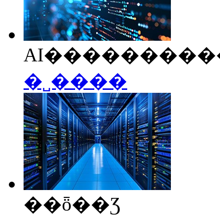
AI���������
�˽����
��ȫ��Ʒ