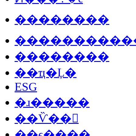
��������
����������
��������
��ҵ�Ļ�
ESG
�ɹ�����
��Ѷ��
��ϵ����