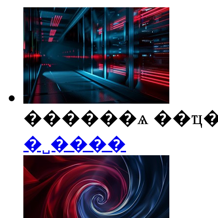
������ѧ ��ҵ��
�˽����