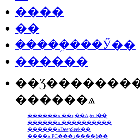
����
��
�����ܹ���Ӳ��
������
��Ʒ�������
������ѧ
������ѧ ��ҵ��Agent��̨
������ѧ �������̹���̨
������ѧDeepSeek��
����ѧ PC���ز����ģ��