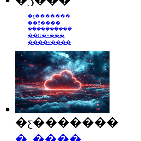
�ƹ�������
��ȫ����
�����ܹ�����
��Ӧ�÷���
����ѵ����
�ƹ�������
�˽����