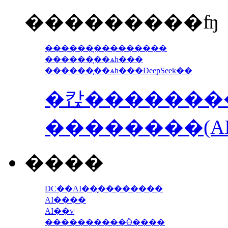
���������ʩ
������̩���������
������̩��ѧһ���
������̩��ѧһ���DeepSeek��
�칹��������
��������(AI
����
DC��AI��̬��������
AI����
AI��ѵ
����������Ӫ����