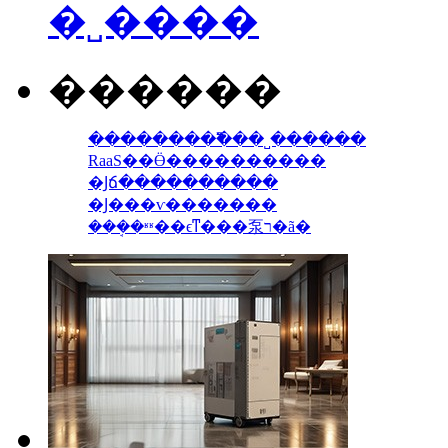
�˽����
������
���������߱߰��˽������
RaaS��Ӫ����������
�Ϳճ����������
�Ϳ���ѵ�������
���ܱ�ʶʶ��ϵͳ���泵ר�ã�