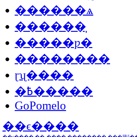
������ѧ
������̩
�����ƿ�
��������
ɽʯ����
�߿�����
GoPomelo
��ϵ����
��ϵ����
��˽����
��������
���簲ȫ�