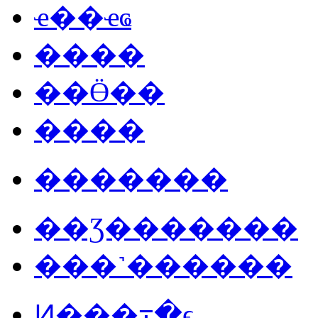
ҽ��ҽҩ
����
��Ӫ��
����
�������
��Ʒ�������
���˺������
Ͷ���߹�ϵ