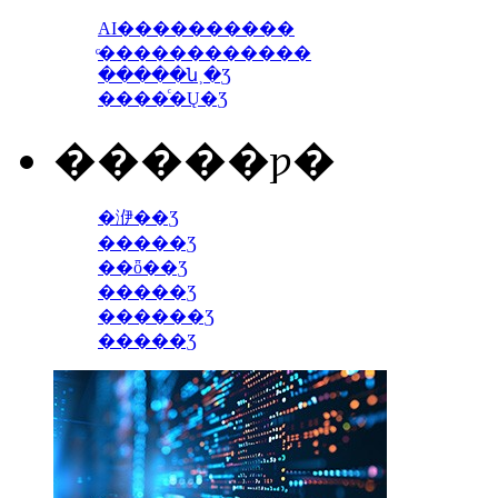
AI����������
ͨ������������
�����ն˲�Ʒ
����ͨ�Ų�Ʒ
�����ƿ�
�洢��Ʒ
�����Ʒ
��ȫ��Ʒ
�����Ʒ
������Ʒ
�����Ʒ