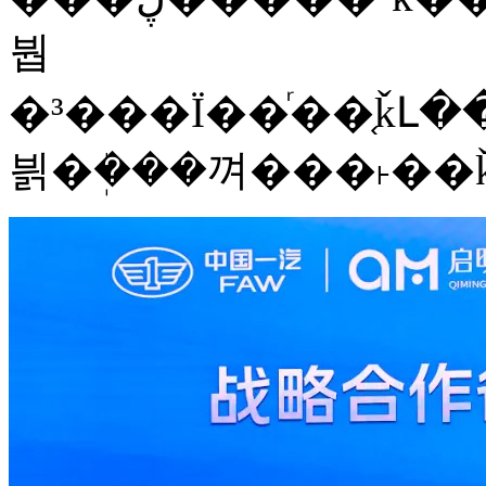
붭
�³���Ϊ��ͬ��֤ǩ
븱�ܲ���껴���˫��