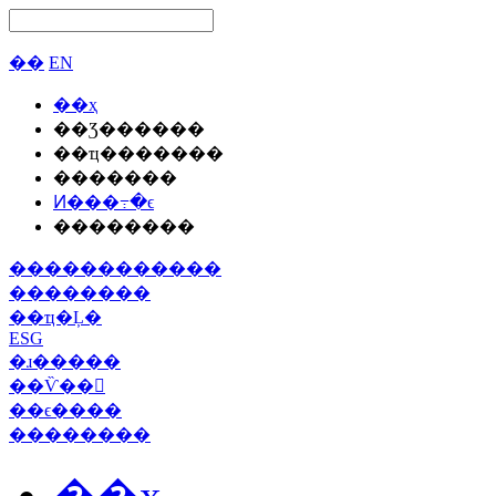
��
EN
��ҳ
��Ʒ������
��ҵ�������
�������
Ͷ���߹�ϵ
��������
������������
��������
��ҵ�Ļ�
ESG
�ɹ�����
��Ѷ��
��ϵ����
��������
��ҳ