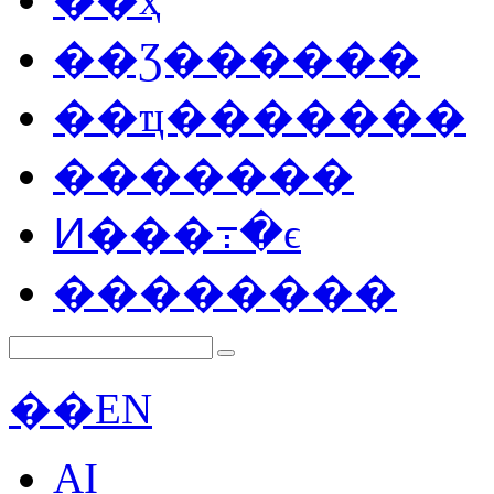
��Ʒ������
��ҵ�������
�������
Ͷ���߹�ϵ
��������
��
EN
AI